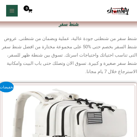
خطي
تيك
إنستجرام
لى
توك
لمحتوى
شنط سفر
شنط سفر من شنطتى جودة عالية، عملية وبضمان من شنطتى. عروض
شنط السفر بخصم حتى %50 على مجموعة مختارة من افضل شنط سفر
التى تناسب احتياتك واحتياجات اسرتك. تسوق بين شنطة ظهر للسفر،
شنط سفر صغيرة و كبيرة. تسوق الان وتصلك حتى باب البيت وامكانية
الاسترجاع خلال 7 يام مجانا.
نطاق
هناك
تخفيضات!
السعر:
العديد
من
من
خلال
الأشكال
المختلفة
لهذا
المنتج.