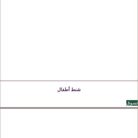
شنط أطفال
تسوق