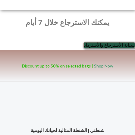
يمكنك الاسترجاع خلال 7 أيام
سياية الأسترجاع والأسترداد
Discount up to 50% on selected bags |
Shop Now
شنطتي | الشنطة المثالية لحياتك اليومية